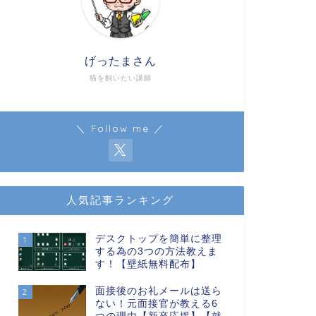
げったまさん
猫を飼いたい講師
＼ Follow me ／
人気記事ランキング
デスクトップを簡単に整理
1
する為の3つの方法教えま
す！【壁紙無料配布】
面接後のお礼メールは送ら
2
ない！元面接官が教える6