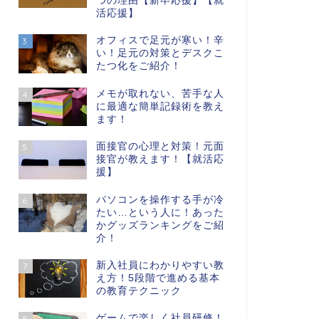
つの理由【新卒応援】【就
活応援】
オフィスで足元が寒い！辛
3
い！足元の対策とデスクこ
たつ化をご紹介！
メモが取れない、苦手な人
4
に最適な簡単記録術を教え
ます！
面接官の心理と対策！元面
5
接官が教えます！【就活応
援】
パソコンを操作する手が冷
6
たい…という人に！あった
かグッズランキングをご紹
介！
新入社員にわかりやすい教
7
え方！5段階で進める基本
の教育テクニック
ゲームで楽しく社員研修！
8