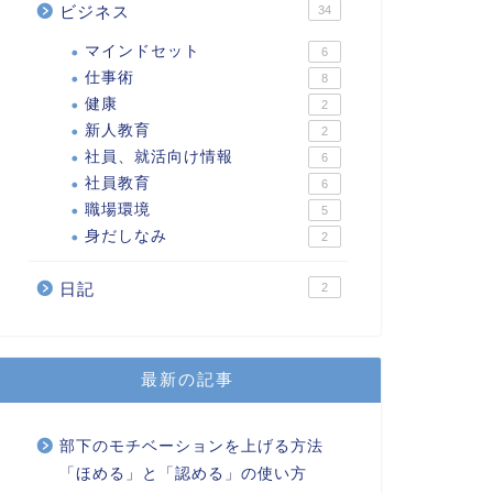
ビジネス
34
マインドセット
6
仕事術
8
健康
2
新人教育
2
社員、就活向け情報
6
社員教育
6
職場環境
5
身だしなみ
2
日記
2
最新の記事
部下のモチベーションを上げる方法
「ほめる」と「認める」の使い方