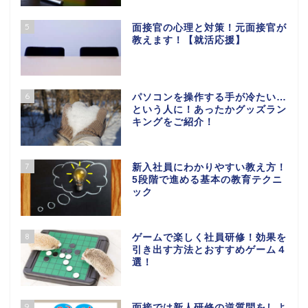
5
面接官の心理と対策！元面接官が
教えます！【就活応援】
6
パソコンを操作する手が冷たい…
という人に！あったかグッズラン
キングをご紹介！
7
新入社員にわかりやすい教え方！
5段階で進める基本の教育テクニ
ック
8
ゲームで楽しく社員研修！効果を
引き出す方法とおすすめゲーム４
選！
9
面接では新人研修の逆質問をしよ