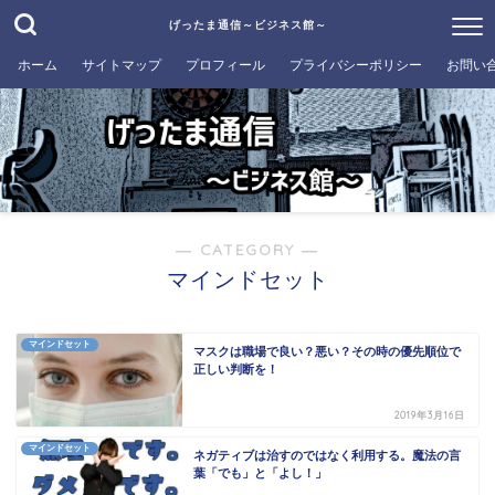
げったま通信～ビジネス館～
ホーム
サイトマップ
プロフィール
プライバシーポリシー
お問い
― CATEGORY ―
マインドセット
マインドセット
マスクは職場で良い？悪い？その時の優先順位で
正しい判断を！
2019年3月16日
マインドセット
ネガティブは治すのではなく利用する。魔法の言
葉「でも」と「よし！」