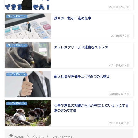
2018年8月30日
マインドセット
残りの一割が一流の仕事
2018年5月2日
マインドセット
ストレスフリーより適度なストレス
2018年4月27日
マインドセット
新入社員が評価を上げる5つの心構え
2018年4月16日
マインドセット
仕事で意見の相違から心が対立しないようにする
為の3つの方法
2018年4月15日
HOME
ビジネス
マインドセット