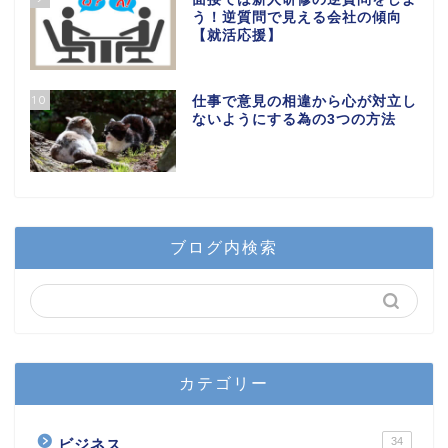
う！逆質問で見える会社の傾向
【就活応援】
10
仕事で意見の相違から心が対立し
ないようにする為の3つの方法
ブログ内検索
カテゴリー
34
ビジネス