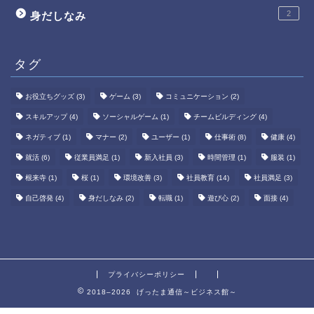
2
身だしなみ
タグ
お役立ちグッズ
(3)
ゲーム
(3)
コミュニケーション
(2)
スキルアップ
(4)
ソーシャルゲーム
(1)
チームビルディング
(4)
ネガティブ
(1)
マナー
(2)
ユーザー
(1)
仕事術
(8)
健康
(4)
就活
(6)
従業員満足
(1)
新入社員
(3)
時間管理
(1)
服装
(1)
根来寺
(1)
桜
(1)
環境改善
(3)
社員教育
(14)
社員満足
(3)
自己啓発
(4)
身だしなみ
(2)
転職
(1)
遊び心
(2)
面接
(4)
プライバシーポリシー
2018–2026 げったま通信～ビジネス館～