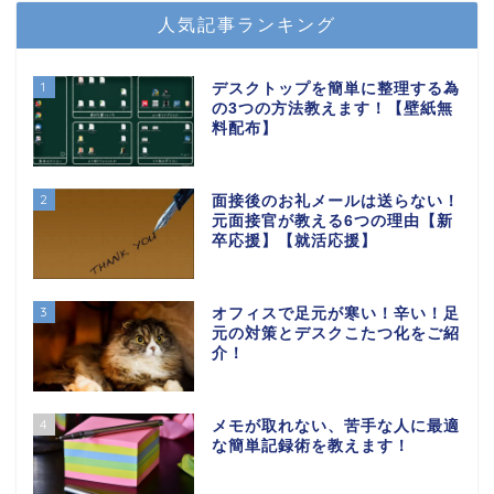
人気記事ランキング
1
デスクトップを簡単に整理する為
の3つの方法教えます！【壁紙無
料配布】
2
面接後のお礼メールは送らない！
元面接官が教える6つの理由【新
卒応援】【就活応援】
3
オフィスで足元が寒い！辛い！足
元の対策とデスクこたつ化をご紹
介！
4
メモが取れない、苦手な人に最適
な簡単記録術を教えます！